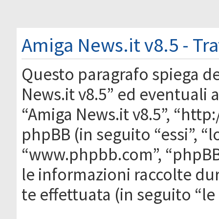
Amiga News.it v8.5 - Tr
Questo paragrafo spiega d
News.it v8.5” ed eventuali af
“Amiga News.it v8.5”, “htt
phpBB (in seguito “essi”, “
“www.phpbb.com”, “phpBB
le informazioni raccolte du
te effettuata (in seguito “l