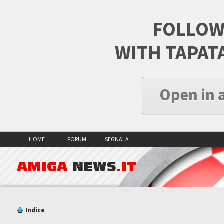
FOLLOW
WITH TAPAT
Open in 
HOME
FORUM
SEGNALA
AMIGA
NEWS
.IT
Indice