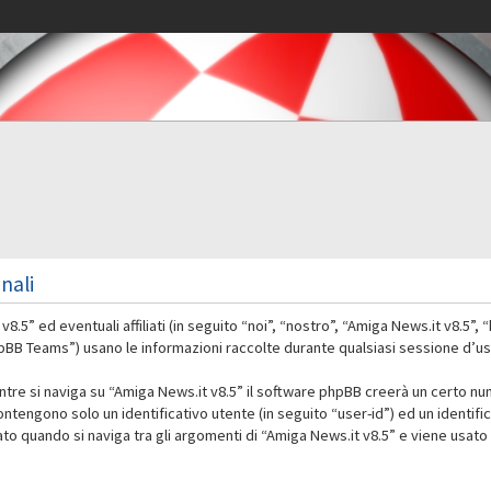
nali
” ed eventuali affiliati (in seguito “noi”, “nostro”, “Amiga News.it v8.5”,
 Teams”) usano le informazioni raccolte durante qualsiasi sessione d’uso d
ntre si naviga su “Amiga News.it v8.5” il software phpBB creerà un certo nu
contengono solo un identificativo utente (in seguito “user-id”) ed un identif
 quando si naviga tra gli argomenti di “Amiga News.it v8.5” e viene usato 