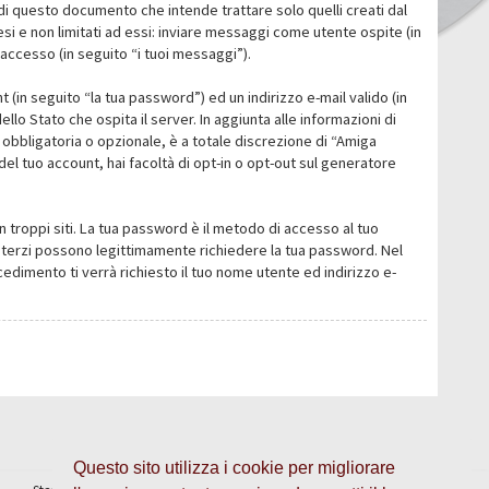
i questo documento che intende trattare solo quelli creati dal
i e non limitati ad essi: inviare messaggi come utente ospite (in
’accesso (in seguito “i tuoi messaggi”).
 (in seguito “la tua password”) ed un indirizzo e-mail valido (in
llo Stato che ospita il server. In aggiunta alle informazioni di
 obbligatoria o opzionale, è a totale discrezione di “Amiga
o del tuo account, hai facoltà di opt-in o opt-out sul generatore
n troppi siti. La tua password è il metodo di accesso al tuo
 o terzi possono legittimamente richiedere la tua password. Nel
dimento ti verrà richiesto il tuo nome utente ed indirizzo e-
Questo sito utilizza i cookie per migliorare