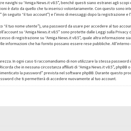
navighi su “Amiga News.it v8.5”, benché questi siano estranei agli scopi d
oni è dato da quello che tu inserisci volontariamente. Con questo sono intes
(in seguito “il tuo account”) e l’invio di messaggi dopo la registrazione e l
ito “il tuo nome utente”), una password da usare per accedere al tuo account
dell’account su “Amiga News.it v8.5” sono protette dalle Leggi sulla Privacy de
cesso di registrazione su “Amiga News.it v8.5”, quale altra informazione sia
li delle informazioni che hai fornito possano essere rese pubbliche. All’intern
urezza. In ogni caso ti raccomandiamo di non utilizzare la stessa password i
Ricorda che in nessuna circostanza affiliati di “Amiga News.it v8.5”, phpBB
dimenticato la password” prevista nel software phpBB. Durante questo proce
assword che ti permetterà di accedere nuovamente al tuo account.