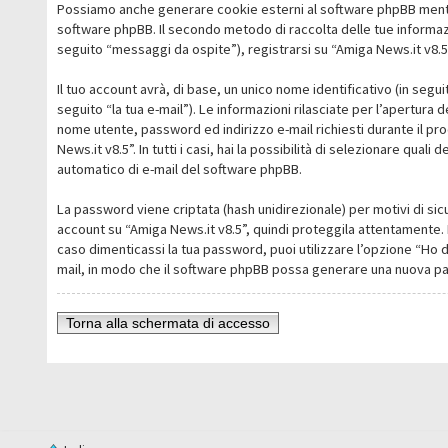
Possiamo anche generare cookie esterni al software phpBB mentre 
software phpBB. Il secondo metodo di raccolta delle tue informazi
seguito “messaggi da ospite”), registrarsi su “Amiga News.it v8.5” 
Il tuo account avrà, di base, un unico nome identificativo (in segu
seguito “la tua e-mail”). Le informazioni rilasciate per l’apertura 
nome utente, password ed indirizzo e-mail richiesti durante il pro
News.it v8.5”. In tutti i casi, hai la possibilità di selezionare qua
automatico di e-mail del software phpBB.
La password viene criptata (hash unidirezionale) per motivi di sic
account su “Amiga News.it v8.5”, quindi proteggila attentamente. 
caso dimenticassi la tua password, puoi utilizzare l’opzione “Ho 
mail, in modo che il software phpBB possa generare una nuova p
Torna alla schermata di accesso