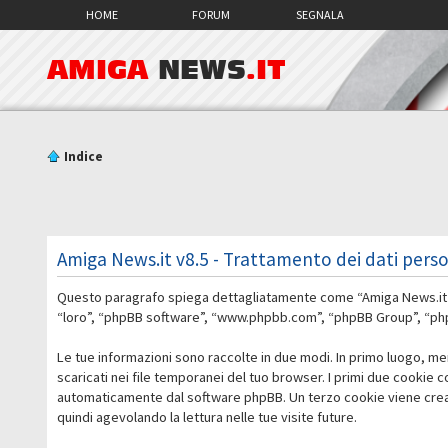
HOME
FORUM
SEGNALA
AMIGA
NEWS
.IT
Indice
Amiga News.it v8.5 - Trattamento dei dati perso
Questo paragrafo spiega dettagliatamente come “Amiga News.it v8.5
“loro”, “phpBB software”, “www.phpbb.com”, “phpBB Group”, “phpBB
Le tue informazioni sono raccolte in due modi. In primo luogo, me
scaricati nei file temporanei del tuo browser. I primi due cookie 
automaticamente dal software phpBB. Un terzo cookie viene creato
quindi agevolando la lettura nelle tue visite future.