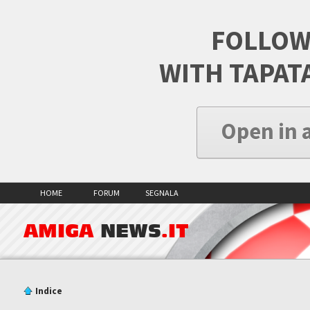
FOLLOW
WITH TAPAT
Open in 
HOME
FORUM
SEGNALA
AMIGA
NEWS
.IT
Indice