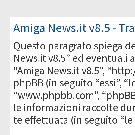
Amiga News.it v8.5 - Tr
Questo paragrafo spiega d
News.it v8.5” ed eventuali af
“Amiga News.it v8.5”, “htt
phpBB (in seguito “essi”, “
“www.phpbb.com”, “phpBB
le informazioni raccolte du
te effettuata (in seguito “l