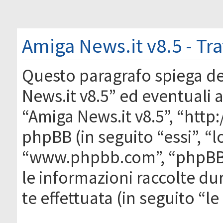
Amiga News.it v8.5 - Tr
Questo paragrafo spiega d
News.it v8.5” ed eventuali af
“Amiga News.it v8.5”, “htt
phpBB (in seguito “essi”, “
“www.phpbb.com”, “phpBB
le informazioni raccolte du
te effettuata (in seguito “l