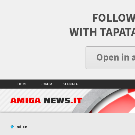
FOLLOW
WITH TAPAT
Open in 
HOME
FORUM
SEGNALA
AMIGA
NEWS
.IT
Indice