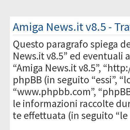
Amiga News.it v8.5 - Tr
Questo paragrafo spiega d
News.it v8.5” ed eventuali af
“Amiga News.it v8.5”, “htt
phpBB (in seguito “essi”, “
“www.phpbb.com”, “phpBB
le informazioni raccolte du
te effettuata (in seguito “l