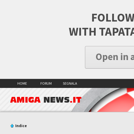
FOLLOW
WITH TAPAT
Open in 
HOME
FORUM
SEGNALA
AMIGA
NEWS
.IT
Indice