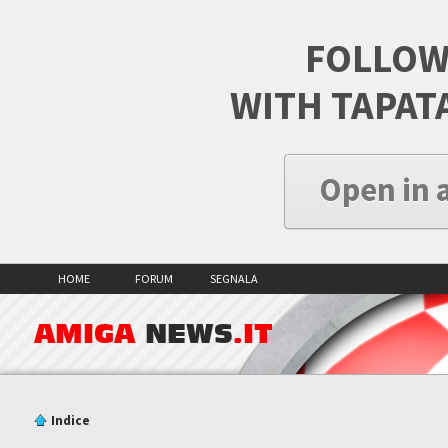
FOLLOW
WITH TAPAT
Open in 
HOME
FORUM
SEGNALA
AMIGA
NEWS
.IT
Indice