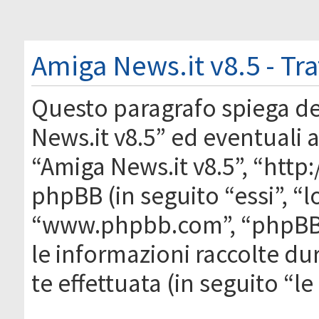
Amiga News.it v8.5 - Tr
Questo paragrafo spiega d
News.it v8.5” ed eventuali af
“Amiga News.it v8.5”, “htt
phpBB (in seguito “essi”, “
“www.phpbb.com”, “phpBB
le informazioni raccolte du
te effettuata (in seguito “l