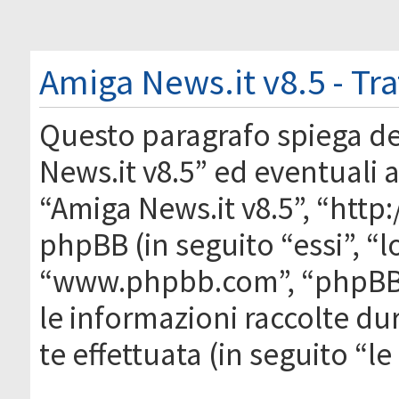
Amiga News.it v8.5 - Tr
Questo paragrafo spiega d
News.it v8.5” ed eventuali af
“Amiga News.it v8.5”, “htt
phpBB (in seguito “essi”, “
“www.phpbb.com”, “phpBB
le informazioni raccolte du
te effettuata (in seguito “l