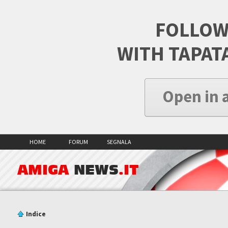
FOLLOW
WITH TAPAT
Open in 
HOME
FORUM
SEGNALA
AMIGA
NEWS
.IT
Indice