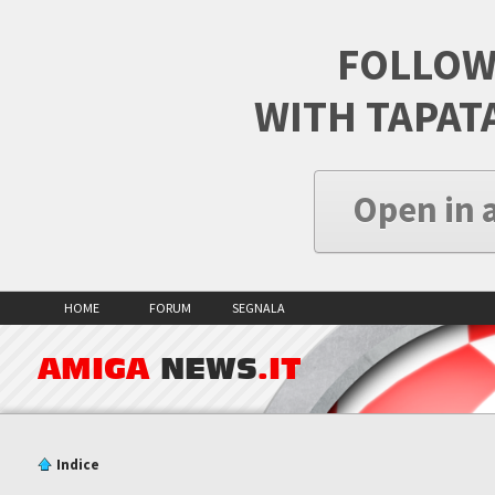
FOLLOW
WITH TAPAT
Open in 
HOME
FORUM
SEGNALA
AMIGA
NEWS
.IT
Indice