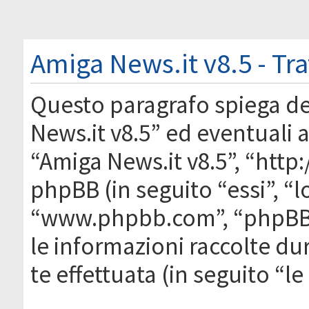
Amiga News.it v8.5 - Tr
Questo paragrafo spiega d
News.it v8.5” ed eventuali af
“Amiga News.it v8.5”, “htt
phpBB (in seguito “essi”, “
“www.phpbb.com”, “phpBB
le informazioni raccolte du
te effettuata (in seguito “l