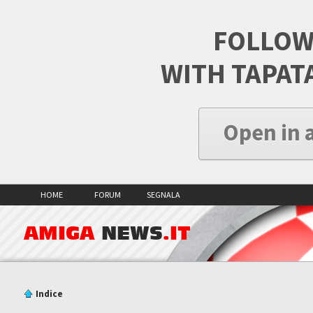
FOLLOW
WITH TAPAT
Open in 
HOME
FORUM
SEGNALA
AMIGA
NEWS
.IT
Indice