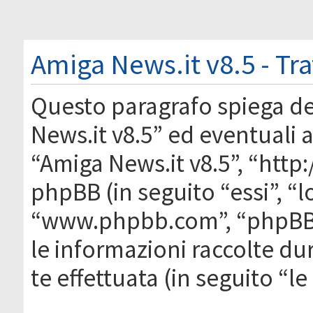
Amiga News.it v8.5 - Tr
Questo paragrafo spiega d
News.it v8.5” ed eventuali af
“Amiga News.it v8.5”, “htt
phpBB (in seguito “essi”, “
“www.phpbb.com”, “phpBB
le informazioni raccolte du
te effettuata (in seguito “l