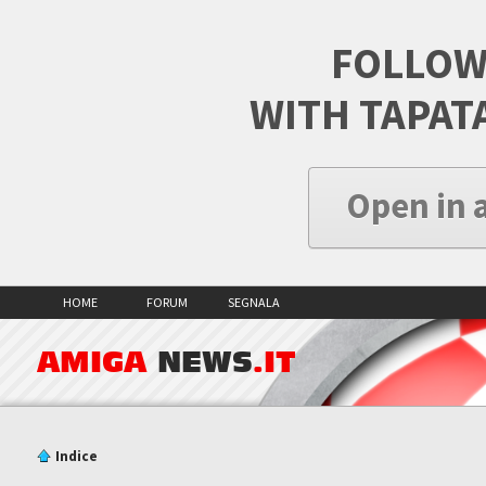
FOLLOW
WITH TAPAT
Open in 
HOME
FORUM
SEGNALA
AMIGA
NEWS
.IT
Indice