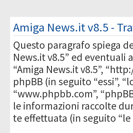
Amiga News.it v8.5 - Tr
Questo paragrafo spiega d
News.it v8.5” ed eventuali af
“Amiga News.it v8.5”, “htt
phpBB (in seguito “essi”, “
“www.phpbb.com”, “phpBB
le informazioni raccolte du
te effettuata (in seguito “l