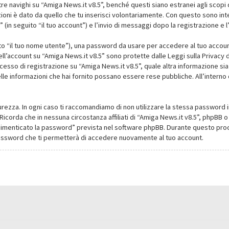
navighi su “Amiga News.it v8.5”, benché questi siano estranei agli scopi d
oni è dato da quello che tu inserisci volontariamente. Con questo sono intes
(in seguito “il tuo account”) e l’invio di messaggi dopo la registrazione e l
ito “il tuo nome utente”), una password da usare per accedere al tuo account
dell’account su “Amiga News.it v8.5” sono protette dalle Leggi sulla Privacy de
cesso di registrazione su “Amiga News.it v8.5”, quale altra informazione sia
li delle informazioni che hai fornito possano essere rese pubbliche. All’intern
urezza. In ogni caso ti raccomandiamo di non utilizzare la stessa password i
Ricorda che in nessuna circostanza affiliati di “Amiga News.it v8.5”, phpBB
dimenticato la password” prevista nel software phpBB. Durante questo proce
assword che ti permetterà di accedere nuovamente al tuo account.