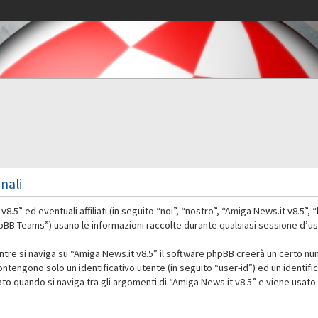
nali
” ed eventuali affiliati (in seguito “noi”, “nostro”, “Amiga News.it v8.5”,
 Teams”) usano le informazioni raccolte durante qualsiasi sessione d’uso d
ntre si naviga su “Amiga News.it v8.5” il software phpBB creerà un certo nu
contengono solo un identificativo utente (in seguito “user-id”) ed un identif
 quando si naviga tra gli argomenti di “Amiga News.it v8.5” e viene usato 