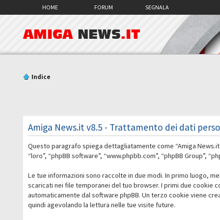
HOME
FORUM
SEGNALA
AMIGA
NEWS
.IT
Indice
Amiga News.it v8.5 - Trattamento dei dati perso
Questo paragrafo spiega dettagliatamente come “Amiga News.it v8.5
“loro”, “phpBB software”, “www.phpbb.com”, “phpBB Group”, “phpBB
Le tue informazioni sono raccolte in due modi. In primo luogo, me
scaricati nei file temporanei del tuo browser. I primi due cookie 
automaticamente dal software phpBB. Un terzo cookie viene creato
quindi agevolando la lettura nelle tue visite future.