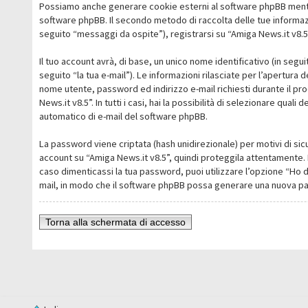
Possiamo anche generare cookie esterni al software phpBB mentre 
software phpBB. Il secondo metodo di raccolta delle tue informazi
seguito “messaggi da ospite”), registrarsi su “Amiga News.it v8.5” 
Il tuo account avrà, di base, un unico nome identificativo (in segu
seguito “la tua e-mail”). Le informazioni rilasciate per l’apertura 
nome utente, password ed indirizzo e-mail richiesti durante il pro
News.it v8.5”. In tutti i casi, hai la possibilità di selezionare qua
automatico di e-mail del software phpBB.
La password viene criptata (hash unidirezionale) per motivi di sic
account su “Amiga News.it v8.5”, quindi proteggila attentamente. 
caso dimenticassi la tua password, puoi utilizzare l’opzione “Ho 
mail, in modo che il software phpBB possa generare una nuova p
Torna alla schermata di accesso