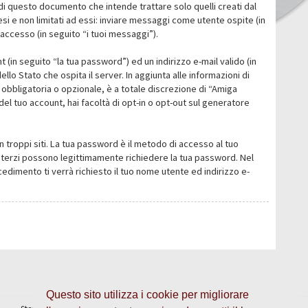
i questo documento che intende trattare solo quelli creati dal
i e non limitati ad essi: inviare messaggi come utente ospite (in
’accesso (in seguito “i tuoi messaggi”).
 (in seguito “la tua password”) ed un indirizzo e-mail valido (in
llo Stato che ospita il server. In aggiunta alle informazioni di
 obbligatoria o opzionale, è a totale discrezione di “Amiga
o del tuo account, hai facoltà di opt-in o opt-out sul generatore
n troppi siti. La tua password è il metodo di accesso al tuo
 o terzi possono legittimamente richiedere la tua password. Nel
dimento ti verrà richiesto il tuo nome utente ed indirizzo e-
Questo sito utilizza i cookie per migliorare