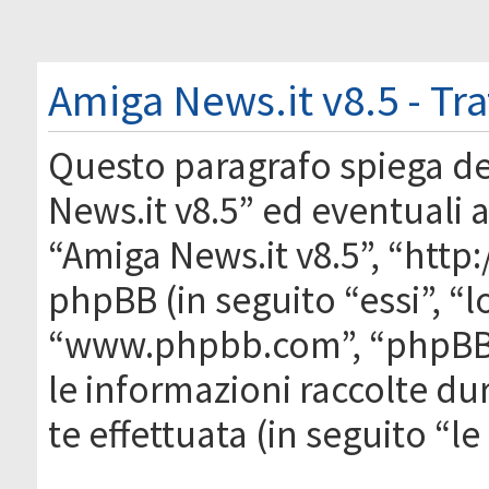
Amiga News.it v8.5 - Tr
Questo paragrafo spiega d
News.it v8.5” ed eventuali af
“Amiga News.it v8.5”, “htt
phpBB (in seguito “essi”, “
“www.phpbb.com”, “phpBB
le informazioni raccolte du
te effettuata (in seguito “l