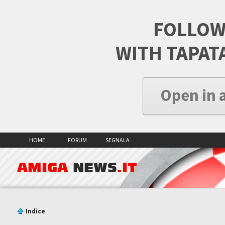
FOLLOW
WITH TAPAT
Open in 
HOME
FORUM
SEGNALA
AMIGA
NEWS
.IT
Indice