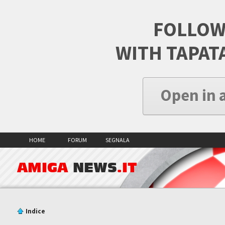
FOLLOW
WITH TAPAT
Open in 
HOME
FORUM
SEGNALA
AMIGA
NEWS
.IT
Indice