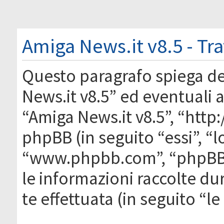
Amiga News.it v8.5 - Tr
Questo paragrafo spiega d
News.it v8.5” ed eventuali af
“Amiga News.it v8.5”, “htt
phpBB (in seguito “essi”, “
“www.phpbb.com”, “phpBB
le informazioni raccolte du
te effettuata (in seguito “l