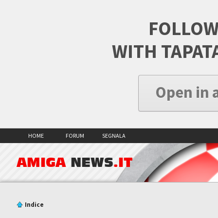
FOLLOW
WITH TAPAT
Open in 
HOME
FORUM
SEGNALA
AMIGA
NEWS
.IT
Indice