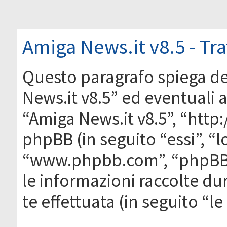
Amiga News.it v8.5 - Tr
Questo paragrafo spiega d
News.it v8.5” ed eventuali af
“Amiga News.it v8.5”, “htt
phpBB (in seguito “essi”, “
“www.phpbb.com”, “phpBB
le informazioni raccolte du
te effettuata (in seguito “l