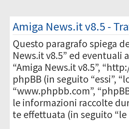
Amiga News.it v8.5 - Tr
Questo paragrafo spiega d
News.it v8.5” ed eventuali af
“Amiga News.it v8.5”, “htt
phpBB (in seguito “essi”, “
“www.phpbb.com”, “phpBB
le informazioni raccolte du
te effettuata (in seguito “l