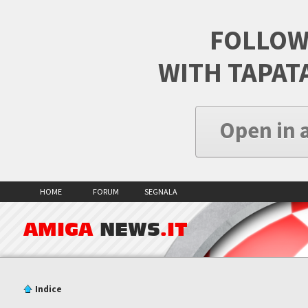
FOLLOW
WITH TAPAT
Open in 
HOME
FORUM
SEGNALA
AMIGA
NEWS
.IT
Indice