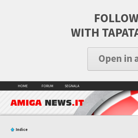
FOLLOW
WITH TAPAT
Open in 
HOME
FORUM
SEGNALA
AMIGA
NEWS
.IT
Indice