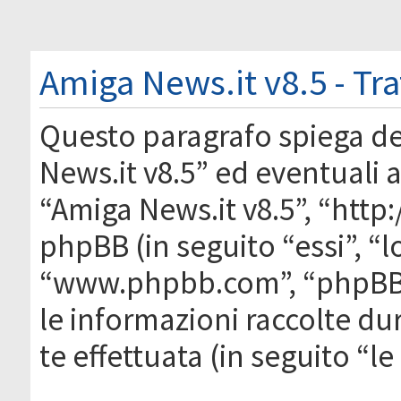
Amiga News.it v8.5 - Tr
Questo paragrafo spiega d
News.it v8.5” ed eventuali af
“Amiga News.it v8.5”, “htt
phpBB (in seguito “essi”, “
“www.phpbb.com”, “phpBB
le informazioni raccolte du
te effettuata (in seguito “l