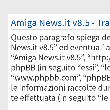
Amiga News.it v8.5 - Tr
Questo paragrafo spiega d
News.it v8.5” ed eventuali af
“Amiga News.it v8.5”, “htt
phpBB (in seguito “essi”, “
“www.phpbb.com”, “phpBB
le informazioni raccolte du
te effettuata (in seguito “l