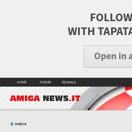
FOLLOW
WITH TAPAT
Open in 
HOME
FORUM
SEGNALA
AMIGA
NEWS
.IT
Indice