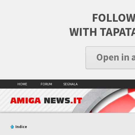
FOLLOW
WITH TAPAT
Open in 
HOME
FORUM
SEGNALA
AMIGA
NEWS
.IT
Indice