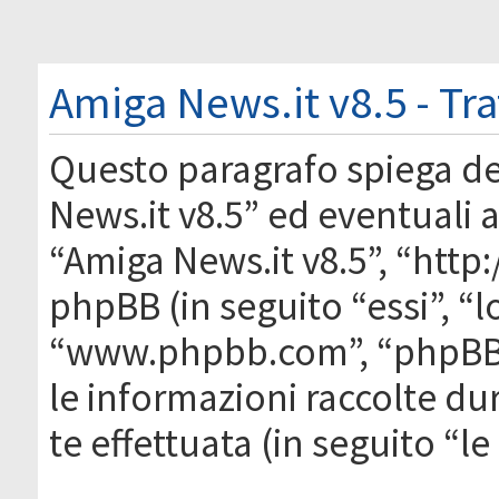
Amiga News.it v8.5 - Tr
Questo paragrafo spiega d
News.it v8.5” ed eventuali af
“Amiga News.it v8.5”, “htt
phpBB (in seguito “essi”, “
“www.phpbb.com”, “phpBB
le informazioni raccolte du
te effettuata (in seguito “l