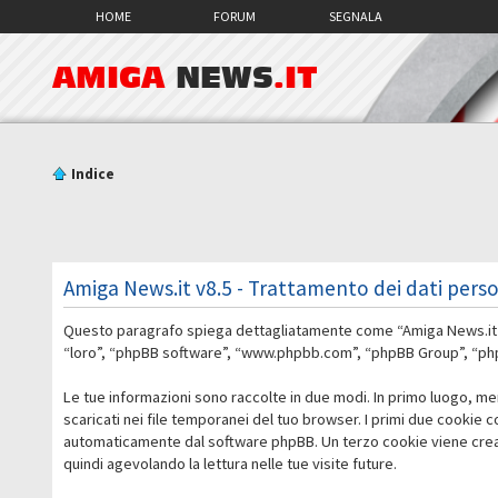
HOME
FORUM
SEGNALA
AMIGA
NEWS
.IT
Indice
Amiga News.it v8.5 - Trattamento dei dati perso
Questo paragrafo spiega dettagliatamente come “Amiga News.it v8.5
“loro”, “phpBB software”, “www.phpbb.com”, “phpBB Group”, “phpBB
Le tue informazioni sono raccolte in due modi. In primo luogo, me
scaricati nei file temporanei del tuo browser. I primi due cookie 
automaticamente dal software phpBB. Un terzo cookie viene creato
quindi agevolando la lettura nelle tue visite future.