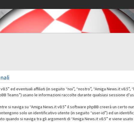
nali
” ed eventuali affiliati (in seguito “noi”, “nostro”, “Amiga News.it v8.5”,
 Teams”) usano le informazioni raccolte durante qualsiasi sessione d’uso d
ntre si naviga su “Amiga News.it v8.5” il software phpBB creerà un certo nu
contengono solo un identificativo utente (in seguito “user-id”) ed un identif
 quando si naviga tra gli argomenti di “Amiga News.it v8.5” e viene usato 