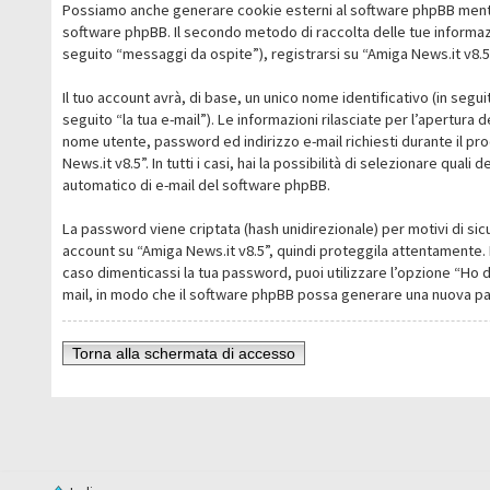
Possiamo anche generare cookie esterni al software phpBB mentre 
software phpBB. Il secondo metodo di raccolta delle tue informazi
seguito “messaggi da ospite”), registrarsi su “Amiga News.it v8.5” 
Il tuo account avrà, di base, un unico nome identificativo (in segu
seguito “la tua e-mail”). Le informazioni rilasciate per l’apertura 
nome utente, password ed indirizzo e-mail richiesti durante il pro
News.it v8.5”. In tutti i casi, hai la possibilità di selezionare qua
automatico di e-mail del software phpBB.
La password viene criptata (hash unidirezionale) per motivi di sic
account su “Amiga News.it v8.5”, quindi proteggila attentamente. 
caso dimenticassi la tua password, puoi utilizzare l’opzione “Ho 
mail, in modo che il software phpBB possa generare una nuova p
Torna alla schermata di accesso