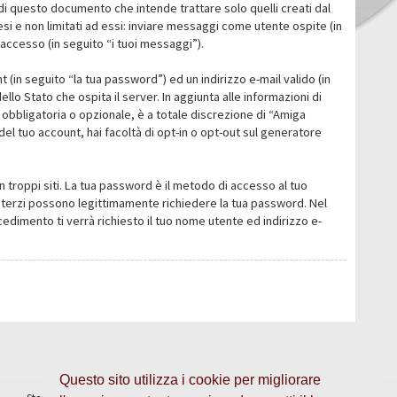
i questo documento che intende trattare solo quelli creati dal
i e non limitati ad essi: inviare messaggi come utente ospite (in
’accesso (in seguito “i tuoi messaggi”).
 (in seguito “la tua password”) ed un indirizzo e-mail valido (in
llo Stato che ospita il server. In aggiunta alle informazioni di
 obbligatoria o opzionale, è a totale discrezione di “Amiga
o del tuo account, hai facoltà di opt-in o opt-out sul generatore
n troppi siti. La tua password è il metodo di accesso al tuo
 o terzi possono legittimamente richiedere la tua password. Nel
dimento ti verrà richiesto il tuo nome utente ed indirizzo e-
Questo sito utilizza i cookie per migliorare