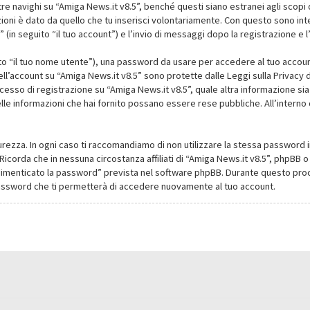
navighi su “Amiga News.it v8.5”, benché questi siano estranei agli scopi d
oni è dato da quello che tu inserisci volontariamente. Con questo sono intes
(in seguito “il tuo account”) e l’invio di messaggi dopo la registrazione e l
ito “il tuo nome utente”), una password da usare per accedere al tuo account
dell’account su “Amiga News.it v8.5” sono protette dalle Leggi sulla Privacy de
cesso di registrazione su “Amiga News.it v8.5”, quale altra informazione sia
li delle informazioni che hai fornito possano essere rese pubbliche. All’intern
urezza. In ogni caso ti raccomandiamo di non utilizzare la stessa password i
Ricorda che in nessuna circostanza affiliati di “Amiga News.it v8.5”, phpBB
dimenticato la password” prevista nel software phpBB. Durante questo proce
assword che ti permetterà di accedere nuovamente al tuo account.