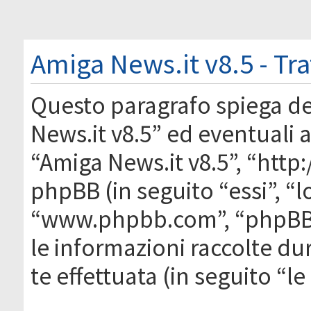
Amiga News.it v8.5 - Tr
Questo paragrafo spiega d
News.it v8.5” ed eventuali af
“Amiga News.it v8.5”, “htt
phpBB (in seguito “essi”, “
“www.phpbb.com”, “phpBB
le informazioni raccolte du
te effettuata (in seguito “l