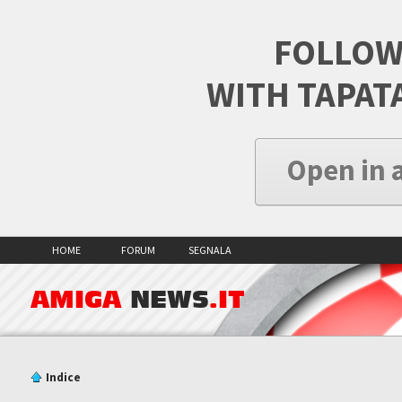
FOLLOW
WITH TAPAT
Open in 
HOME
FORUM
SEGNALA
AMIGA
NEWS
.IT
Indice