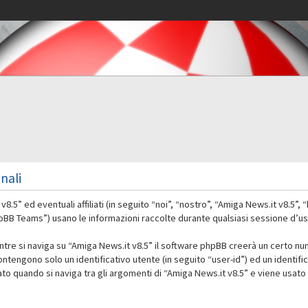
nali
” ed eventuali affiliati (in seguito “noi”, “nostro”, “Amiga News.it v8.5”,
 Teams”) usano le informazioni raccolte durante qualsiasi sessione d’uso d
ntre si naviga su “Amiga News.it v8.5” il software phpBB creerà un certo nu
contengono solo un identificativo utente (in seguito “user-id”) ed un identif
 quando si naviga tra gli argomenti di “Amiga News.it v8.5” e viene usato 