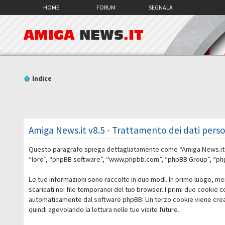
HOME
FORUM
SEGNALA
AMIGA
NEWS
.IT
Indice
Amiga News.it v8.5 - Trattamento dei dati perso
Questo paragrafo spiega dettagliatamente come “Amiga News.it v8.5
“loro”, “phpBB software”, “www.phpbb.com”, “phpBB Group”, “phpBB
Le tue informazioni sono raccolte in due modi. In primo luogo, me
scaricati nei file temporanei del tuo browser. I primi due cookie 
automaticamente dal software phpBB. Un terzo cookie viene creato
quindi agevolando la lettura nelle tue visite future.