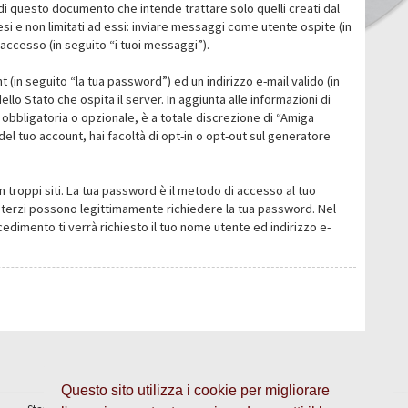
i questo documento che intende trattare solo quelli creati dal
i e non limitati ad essi: inviare messaggi come utente ospite (in
’accesso (in seguito “i tuoi messaggi”).
 (in seguito “la tua password”) ed un indirizzo e-mail valido (in
llo Stato che ospita il server. In aggiunta alle informazioni di
 obbligatoria o opzionale, è a totale discrezione di “Amiga
o del tuo account, hai facoltà di opt-in o opt-out sul generatore
n troppi siti. La tua password è il metodo di accesso al tuo
 o terzi possono legittimamente richiedere la tua password. Nel
dimento ti verrà richiesto il tuo nome utente ed indirizzo e-
Questo sito utilizza i cookie per migliorare