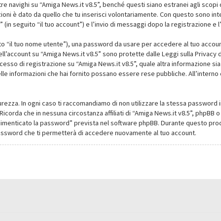
navighi su “Amiga News.it v8.5”, benché questi siano estranei agli scopi d
oni è dato da quello che tu inserisci volontariamente. Con questo sono intes
(in seguito “il tuo account”) e l’invio di messaggi dopo la registrazione e l
ito “il tuo nome utente”), una password da usare per accedere al tuo account
dell’account su “Amiga News.it v8.5” sono protette dalle Leggi sulla Privacy de
cesso di registrazione su “Amiga News.it v8.5”, quale altra informazione sia
li delle informazioni che hai fornito possano essere rese pubbliche. All’intern
urezza. In ogni caso ti raccomandiamo di non utilizzare la stessa password i
Ricorda che in nessuna circostanza affiliati di “Amiga News.it v8.5”, phpBB
dimenticato la password” prevista nel software phpBB. Durante questo proce
assword che ti permetterà di accedere nuovamente al tuo account.