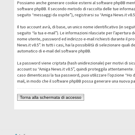
Possiamo anche generare cookie esterni al software phpBB mentre 
software phpBB. Il secondo metodo di raccolta delle tue informazi
seguito “messaggi da ospite”), registrarsi su “Amiga News.it v8.5” 
Il tuo account avrà, di base, un unico nome identificativo (in segu
seguito “la tua e-mail”). Le informazioni rilasciate per l’apertura 
nome utente, password ed indirizzo e-mail richiesti durante il pro
News.it v8.5”. In tutti i casi, hai la possibilità di selezionare qua
automatico di e-mail del software phpBB.
La password viene criptata (hash unidirezionale) per motivi di sic
account su “Amiga News.it v8.5”, quindi proteggila attentamente. 
caso dimenticassi la tua password, puoi utilizzare l’opzione “Ho 
mail, in modo che il software phpBB possa generare una nuova p
Torna alla schermata di accesso