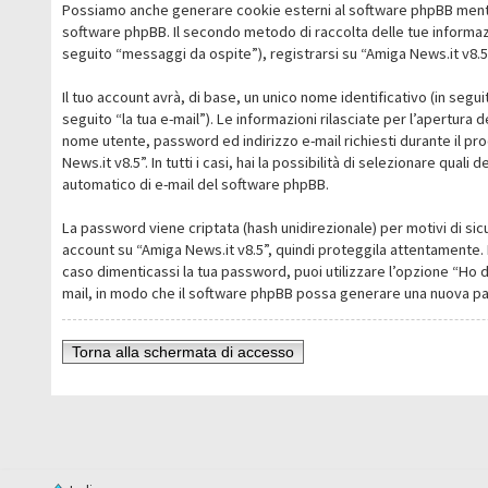
Possiamo anche generare cookie esterni al software phpBB mentre 
software phpBB. Il secondo metodo di raccolta delle tue informazi
seguito “messaggi da ospite”), registrarsi su “Amiga News.it v8.5” 
Il tuo account avrà, di base, un unico nome identificativo (in segu
seguito “la tua e-mail”). Le informazioni rilasciate per l’apertura 
nome utente, password ed indirizzo e-mail richiesti durante il pro
News.it v8.5”. In tutti i casi, hai la possibilità di selezionare qua
automatico di e-mail del software phpBB.
La password viene criptata (hash unidirezionale) per motivi di sic
account su “Amiga News.it v8.5”, quindi proteggila attentamente. 
caso dimenticassi la tua password, puoi utilizzare l’opzione “Ho 
mail, in modo che il software phpBB possa generare una nuova p
Torna alla schermata di accesso