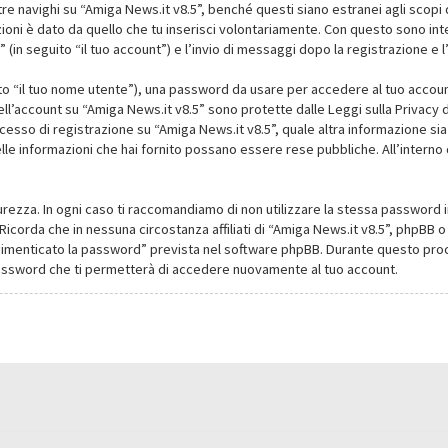
navighi su “Amiga News.it v8.5”, benché questi siano estranei agli scopi d
oni è dato da quello che tu inserisci volontariamente. Con questo sono intes
(in seguito “il tuo account”) e l’invio di messaggi dopo la registrazione e l
ito “il tuo nome utente”), una password da usare per accedere al tuo account
dell’account su “Amiga News.it v8.5” sono protette dalle Leggi sulla Privacy de
cesso di registrazione su “Amiga News.it v8.5”, quale altra informazione sia
li delle informazioni che hai fornito possano essere rese pubbliche. All’intern
urezza. In ogni caso ti raccomandiamo di non utilizzare la stessa password i
Ricorda che in nessuna circostanza affiliati di “Amiga News.it v8.5”, phpBB
dimenticato la password” prevista nel software phpBB. Durante questo proce
assword che ti permetterà di accedere nuovamente al tuo account.