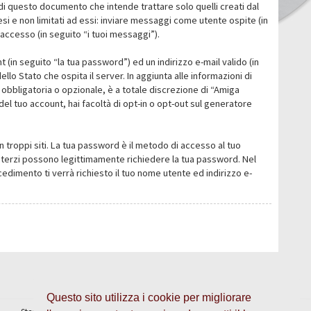
i questo documento che intende trattare solo quelli creati dal
i e non limitati ad essi: inviare messaggi come utente ospite (in
’accesso (in seguito “i tuoi messaggi”).
 (in seguito “la tua password”) ed un indirizzo e-mail valido (in
llo Stato che ospita il server. In aggiunta alle informazioni di
 obbligatoria o opzionale, è a totale discrezione di “Amiga
o del tuo account, hai facoltà di opt-in o opt-out sul generatore
n troppi siti. La tua password è il metodo di accesso al tuo
 o terzi possono legittimamente richiedere la tua password. Nel
dimento ti verrà richiesto il tuo nome utente ed indirizzo e-
Questo sito utilizza i cookie per migliorare