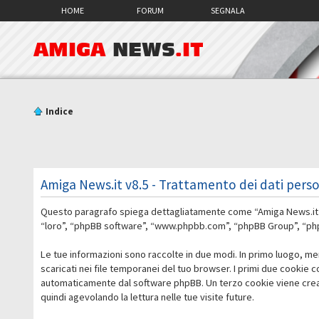
HOME
FORUM
SEGNALA
AMIGA
NEWS
.IT
Indice
Amiga News.it v8.5 - Trattamento dei dati perso
Questo paragrafo spiega dettagliatamente come “Amiga News.it v8.5
“loro”, “phpBB software”, “www.phpbb.com”, “phpBB Group”, “phpBB
Le tue informazioni sono raccolte in due modi. In primo luogo, me
scaricati nei file temporanei del tuo browser. I primi due cookie 
automaticamente dal software phpBB. Un terzo cookie viene creato
quindi agevolando la lettura nelle tue visite future.