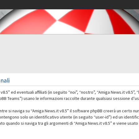
nali
” ed eventuali affiliati (in seguito “noi”, “nostro”, “Amiga News.it v8.5”,
 Teams”) usano le informazioni raccolte durante qualsiasi sessione d’uso d
ntre si naviga su “Amiga News.it v8.5” il software phpBB creerà un certo nu
contengono solo un identificativo utente (in seguito “user-id”) ed un identif
 quando si naviga tra gli argomenti di “Amiga News.it v8.5” e viene usato 