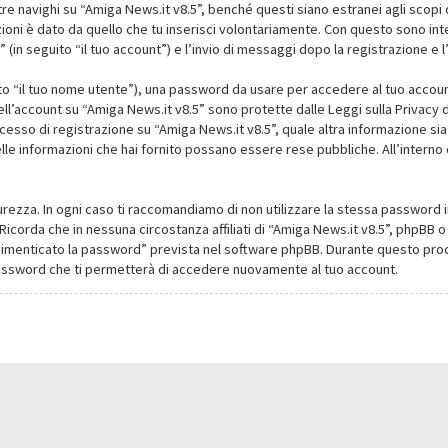
navighi su “Amiga News.it v8.5”, benché questi siano estranei agli scopi d
oni è dato da quello che tu inserisci volontariamente. Con questo sono intes
(in seguito “il tuo account”) e l’invio di messaggi dopo la registrazione e l
ito “il tuo nome utente”), una password da usare per accedere al tuo account
dell’account su “Amiga News.it v8.5” sono protette dalle Leggi sulla Privacy de
cesso di registrazione su “Amiga News.it v8.5”, quale altra informazione sia
li delle informazioni che hai fornito possano essere rese pubbliche. All’intern
urezza. In ogni caso ti raccomandiamo di non utilizzare la stessa password i
Ricorda che in nessuna circostanza affiliati di “Amiga News.it v8.5”, phpBB
dimenticato la password” prevista nel software phpBB. Durante questo proce
assword che ti permetterà di accedere nuovamente al tuo account.