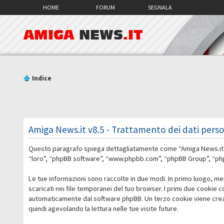
HOME
FORUM
SEGNALA
AMIGA
NEWS
.IT
Indice
Amiga News.it v8.5 - Trattamento dei dati perso
Questo paragrafo spiega dettagliatamente come “Amiga News.it v8.5
“loro”, “phpBB software”, “www.phpbb.com”, “phpBB Group”, “phpBB
Le tue informazioni sono raccolte in due modi. In primo luogo, me
scaricati nei file temporanei del tuo browser. I primi due cookie 
automaticamente dal software phpBB. Un terzo cookie viene creato
quindi agevolando la lettura nelle tue visite future.