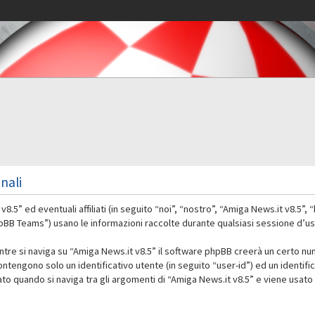
nali
” ed eventuali affiliati (in seguito “noi”, “nostro”, “Amiga News.it v8.5”,
 Teams”) usano le informazioni raccolte durante qualsiasi sessione d’uso d
ntre si naviga su “Amiga News.it v8.5” il software phpBB creerà un certo nu
contengono solo un identificativo utente (in seguito “user-id”) ed un identif
 quando si naviga tra gli argomenti di “Amiga News.it v8.5” e viene usato 