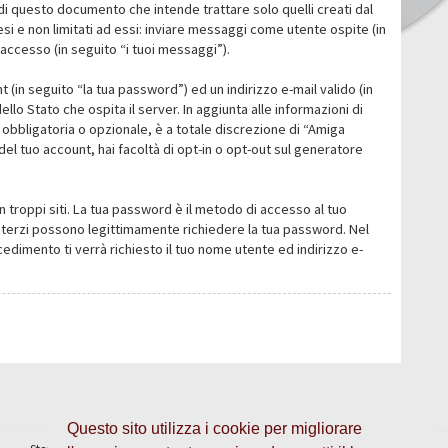
i questo documento che intende trattare solo quelli creati dal
i e non limitati ad essi: inviare messaggi come utente ospite (in
’accesso (in seguito “i tuoi messaggi”).
 (in seguito “la tua password”) ed un indirizzo e-mail valido (in
llo Stato che ospita il server. In aggiunta alle informazioni di
 obbligatoria o opzionale, è a totale discrezione di “Amiga
o del tuo account, hai facoltà di opt-in o opt-out sul generatore
n troppi siti. La tua password è il metodo di accesso al tuo
 o terzi possono legittimamente richiedere la tua password. Nel
dimento ti verrà richiesto il tuo nome utente ed indirizzo e-
Questo sito utilizza i cookie per migliorare