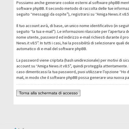
Possiamo anche generare cookie esterni al software phpBB mentre 
software phpBB. Il secondo metodo di raccolta delle tue informazi
seguito “messaggi da ospite”), registrarsi su “Amiga News.it v8.5” 
Il tuo account avrà, di base, un unico nome identificativo (in segu
seguito “la tua e-mail”). Le informazioni rilasciate per l’apertura 
nome utente, password ed indirizzo e-mail richiesti durante il pro
News.it v8.5”. In tutti i casi, hai la possibilità di selezionare qua
automatico di e-mail del software phpBB.
La password viene criptata (hash unidirezionale) per motivi di sic
account su “Amiga News.it v8.5”, quindi proteggila attentamente. 
caso dimenticassi la tua password, puoi utilizzare l’opzione “Ho 
mail, in modo che il software phpBB possa generare una nuova p
Torna alla schermata di accesso