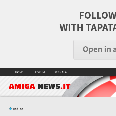
FOLLOW
WITH TAPAT
Open in 
HOME
FORUM
SEGNALA
AMIGA
NEWS
.IT
Indice