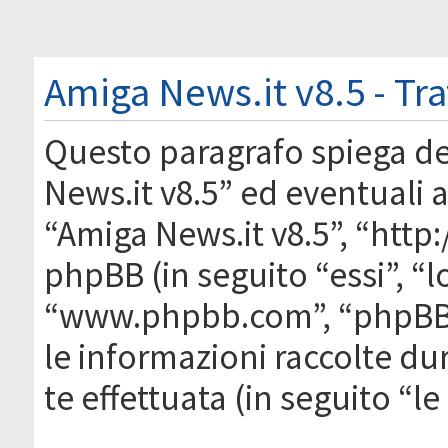
Amiga News.it v8.5 - Tr
Questo paragrafo spiega d
News.it v8.5” ed eventuali af
“Amiga News.it v8.5”, “htt
phpBB (in seguito “essi”, “
“www.phpbb.com”, “phpBB
le informazioni raccolte du
te effettuata (in seguito “l