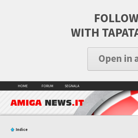
FOLLOW
WITH TAPAT
Open in 
HOME
FORUM
SEGNALA
AMIGA
NEWS
.IT
Indice