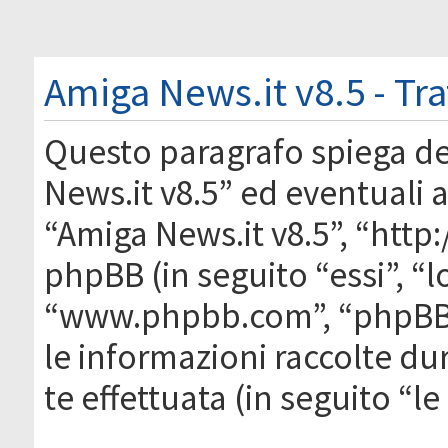
Amiga News.it v8.5 - Tr
Questo paragrafo spiega d
News.it v8.5” ed eventuali af
“Amiga News.it v8.5”, “htt
phpBB (in seguito “essi”, “
“www.phpbb.com”, “phpBB
le informazioni raccolte du
te effettuata (in seguito “l