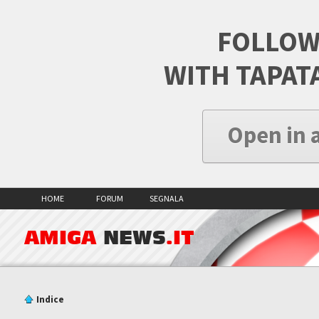
FOLLOW
WITH TAPAT
Open in 
HOME
FORUM
SEGNALA
AMIGA
NEWS
.IT
Indice