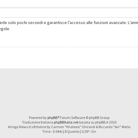
hiede solo pochi secondi e garantisce l’accesso alle funzioni avanzate. L’am
regole.
Powered by
phpBB
® Forum Software © phpBB Group
Traduzione Italiana
phpBBItalia.net
basata su phpBB.it 2010
Amiga News.it v8 theme by Carmen "Khaleesi" Ghirardi & Riccardo "ikir" Merlo
Time : 0.044s | 8 Queries | GZIP : On