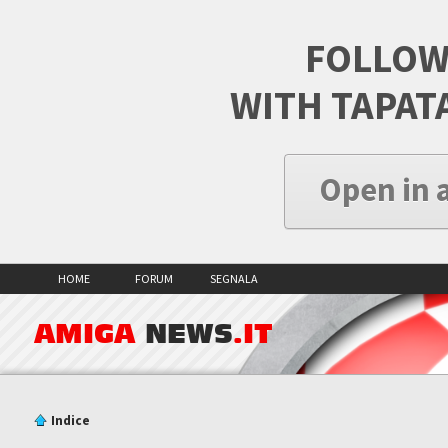
FOLLOW
WITH TAPAT
Open in 
HOME
FORUM
SEGNALA
AMIGA
NEWS
.IT
Indice