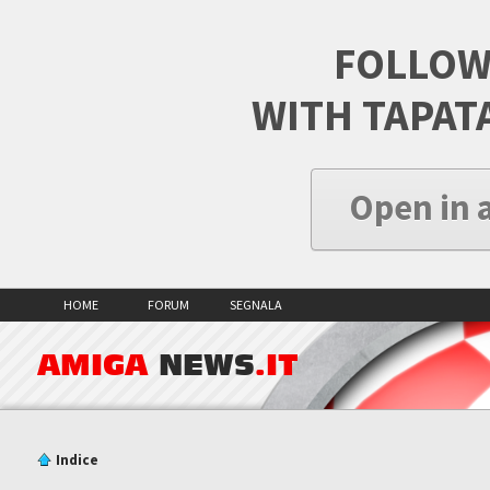
FOLLOW
WITH TAPAT
Open in 
HOME
FORUM
SEGNALA
AMIGA
NEWS
.IT
Indice