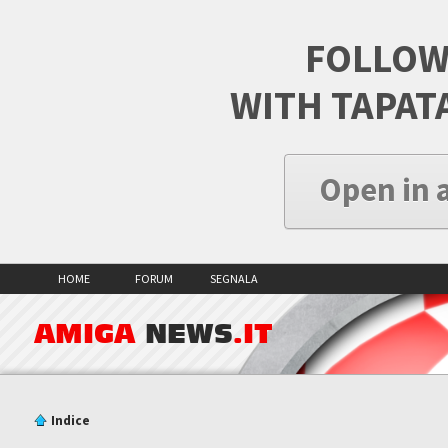
FOLLOW
WITH TAPAT
Open in 
HOME
FORUM
SEGNALA
AMIGA
NEWS
.IT
Indice