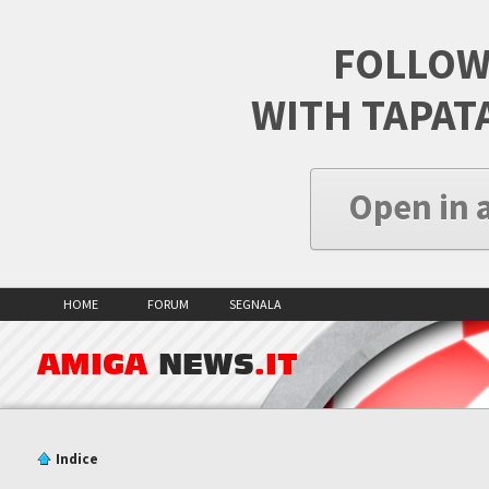
FOLLOW
WITH TAPAT
Open in 
HOME
FORUM
SEGNALA
AMIGA
NEWS
.IT
Indice