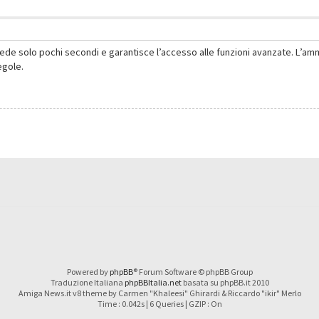
hiede solo pochi secondi e garantisce l’accesso alle funzioni avanzate. L’am
regole.
Powered by
phpBB
® Forum Software © phpBB Group
Traduzione Italiana
phpBBItalia.net
basata su phpBB.it 2010
Amiga News.it v8 theme by Carmen "Khaleesi" Ghirardi & Riccardo "ikir" Merlo
Time : 0.042s | 6 Queries | GZIP : On