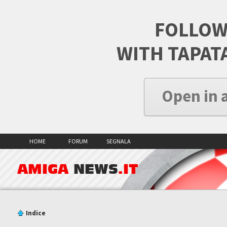
FOLLOW
WITH TAPAT
Open in 
HOME
FORUM
SEGNALA
AMIGA
NEWS
.IT
Indice