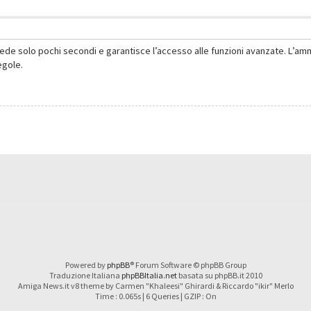
hiede solo pochi secondi e garantisce l’accesso alle funzioni avanzate. L’am
regole.
Powered by
phpBB
® Forum Software © phpBB Group
Traduzione Italiana
phpBBItalia.net
basata su phpBB.it 2010
Amiga News.it v8 theme by Carmen "Khaleesi" Ghirardi & Riccardo "ikir" Merlo
Time : 0.065s | 6 Queries | GZIP : On