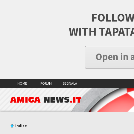
FOLLOW
WITH TAPAT
Open in 
HOME
FORUM
SEGNALA
AMIGA
NEWS
.IT
Indice