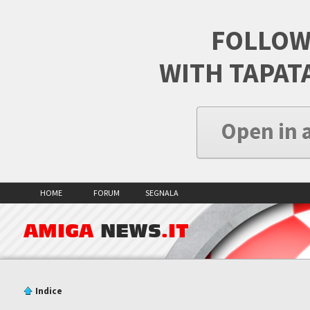
FOLLOW
WITH TAPAT
Open in 
HOME
FORUM
SEGNALA
AMIGA
NEWS
.IT
Indice