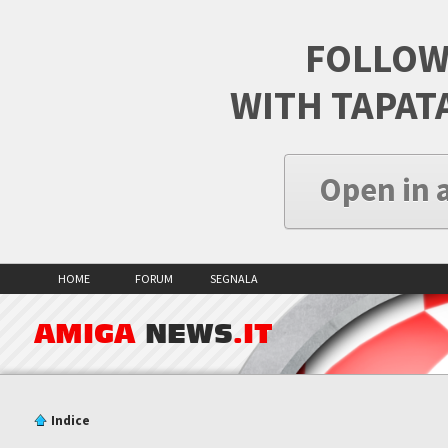
FOLLOW
WITH TAPAT
Open in 
HOME
FORUM
SEGNALA
AMIGA
NEWS
.IT
Indice