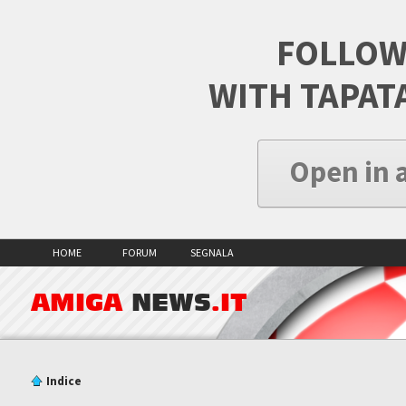
FOLLOW
WITH TAPAT
Open in 
HOME
FORUM
SEGNALA
AMIGA
NEWS
.IT
Indice