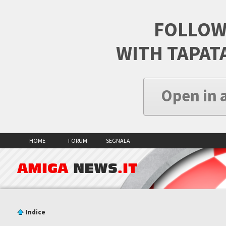
FOLLOW
WITH TAPAT
Open in 
HOME
FORUM
SEGNALA
AMIGA
NEWS
.IT
Indice