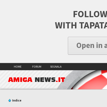
FOLLOW
WITH TAPAT
Open in 
HOME
FORUM
SEGNALA
AMIGA
NEWS
.IT
Indice