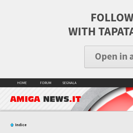
FOLLOW
WITH TAPAT
Open in 
HOME
FORUM
SEGNALA
AMIGA
NEWS
.IT
Indice