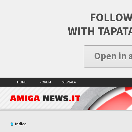
FOLLOW
WITH TAPAT
Open in 
HOME
FORUM
SEGNALA
AMIGA
NEWS
.IT
Indice