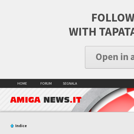
FOLLOW
WITH TAPAT
Open in 
HOME
FORUM
SEGNALA
AMIGA
NEWS
.IT
Indice