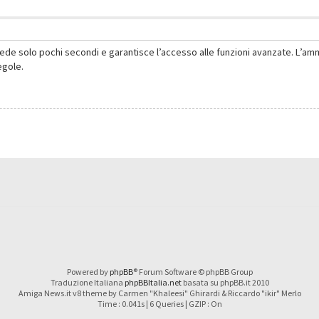
hiede solo pochi secondi e garantisce l’accesso alle funzioni avanzate. L’am
regole.
Powered by
phpBB
® Forum Software © phpBB Group
Traduzione Italiana
phpBBItalia.net
basata su phpBB.it 2010
Amiga News.it v8 theme by Carmen "Khaleesi" Ghirardi & Riccardo "ikir" Merlo
Time : 0.041s | 6 Queries | GZIP : On