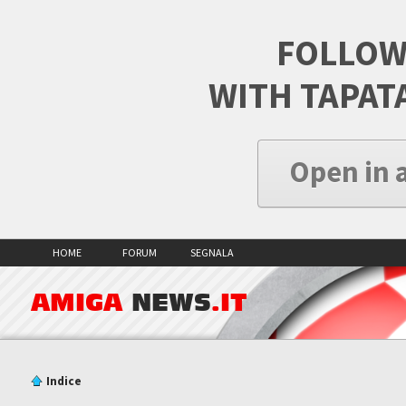
FOLLOW
WITH TAPAT
Open in 
HOME
FORUM
SEGNALA
AMIGA
NEWS
.IT
Indice