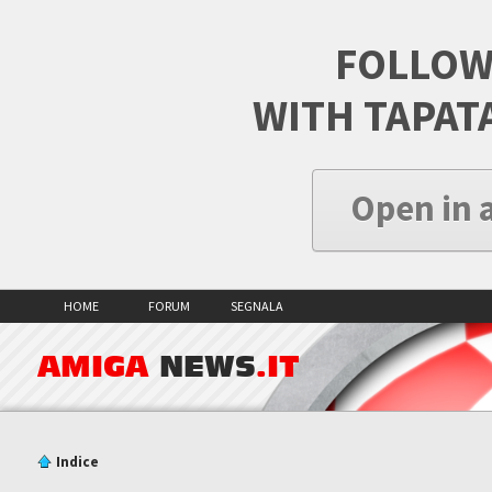
FOLLOW
WITH TAPAT
Open in 
HOME
FORUM
SEGNALA
AMIGA
NEWS
.IT
Indice