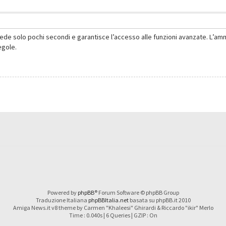
hiede solo pochi secondi e garantisce l’accesso alle funzioni avanzate. L’am
regole.
Powered by
phpBB
® Forum Software © phpBB Group
Traduzione Italiana
phpBBItalia.net
basata su phpBB.it 2010
Amiga News.it v8 theme by Carmen "Khaleesi" Ghirardi & Riccardo "ikir" Merlo
Time : 0.040s | 6 Queries | GZIP : On