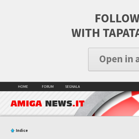
FOLLOW
WITH TAPAT
Open in 
HOME
FORUM
SEGNALA
AMIGA
NEWS
.IT
Indice