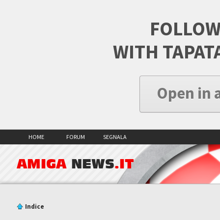
FOLLOW
WITH TAPAT
Open in 
HOME
FORUM
SEGNALA
AMIGA
NEWS
.IT
Indice