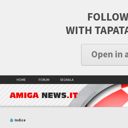
FOLLOW
WITH TAPAT
Open in 
HOME
FORUM
SEGNALA
AMIGA
NEWS
.IT
Indice